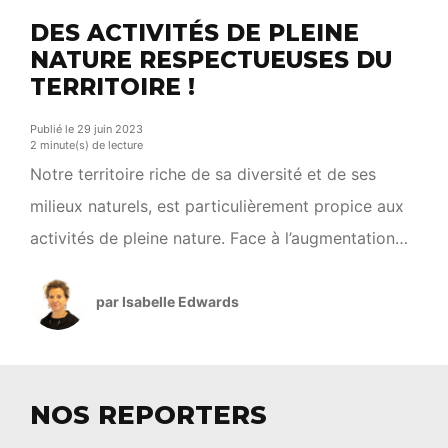
DES ACTIVITÉS DE PLEINE
NATURE RESPECTUEUSES DU
TERRITOIRE !
Publié le 29 juin 2023
2 minute(s) de lecture
Notre territoire riche de sa diversité et de ses
milieux naturels, est particulièrement propice aux
activités de pleine nature. Face à l’augmentation
des pratiquants et des pratiques, la réglementation
évolue chaque jour. La préfecture lance en ce sens
par Isabelle Edwards
une campagne de sensibilisation à l’utilisation des
EPDM (Engin de Déplacement Personnel
Motorisé). Des outils pratiques dédiés […]
NOS REPORTERS