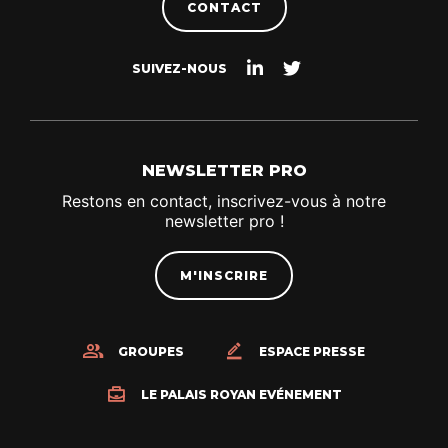
CONTACT
Suivez-
Suivez-
SUIVEZ-NOUS
nous
nous
sur
sur
Linkedin
Twitter
NEWSLETTER PRO
Restons en contact, inscrivez-vous à notre
newsletter pro !
M'INSCRIRE
GROUPES
ESPACE PRESSE
LE PALAIS ROYAN EVÉNEMENT