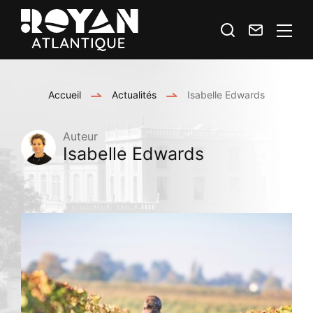
Je
Contact
Royan
recherche
Atlantique
Espace
Accueil
Actualités
Isabelle Edwards
Prestataires
Auteur
Isabelle Edwards