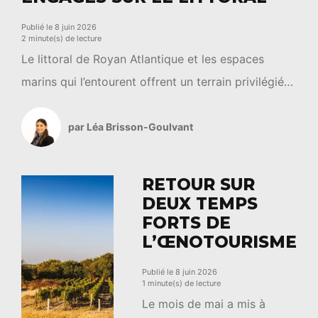
Publié le 8 juin 2026
2 minute(s) de lecture
Le littoral de Royan Atlantique et les espaces
marins qui l’entourent offrent un terrain privilégié
pour les activités de pleine nature. Entre plages,
estuaire, pertuis et espaces naturels sensibles, ces
par Léa Brisson-Goulvant
paysages accueillent chaque année de
nombreuses pratiques de loisirs et de découverte.
RETOUR SUR
Dans cette dynamique, le Parc naturel marin de
DEUX TEMPS
l’estuaire de la Gironde et […]
FORTS DE
L’ŒNOTOURISME
Publié le 8 juin 2026
1 minute(s) de lecture
Le mois de mai a mis à