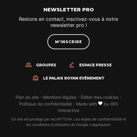
NEWSLETTER PRO
Restons en contact, inscrivez-vous à notre
newsletter pro !
M'INSCRIRE
GROUPES
ESPACE PRESSE
LE PALAIS ROYAN EVÉNEMENT
Plan du site
-
Mentions légales
-
Éditer mes cookies
-
Politique de confidentialité
-
Made with
by
IRIS
Interactive
Ce site est protégé par reCAPTCHA. Les
règles de confidentialité
et
les
conditions d'utilisation
de Google s'appliquent.