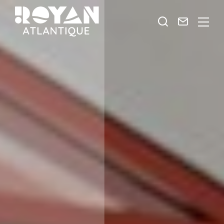
Je
Contact
ROYAN
recherche
ATLANTIQUE
ESPACE
PRESTATAIRES