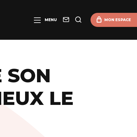
Contact
Je
MENU
MON ESPACE
recherche
E SON
IEUX LE