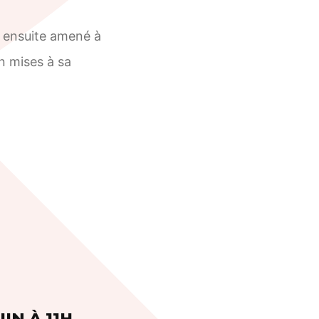
t ensuite amené à
n mises à sa
IN À 11H