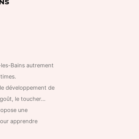
INS
e-les-Bains autrement
itimes.
s le développement de
e goût, le toucher…
propose une
 Pour apprendre