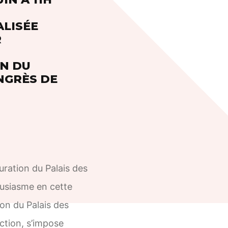
ALISÉE
R
ON DU
NGRÈS DE
guration du Palais des
ousiasme en cette
ion du Palais des
ction, s’impose