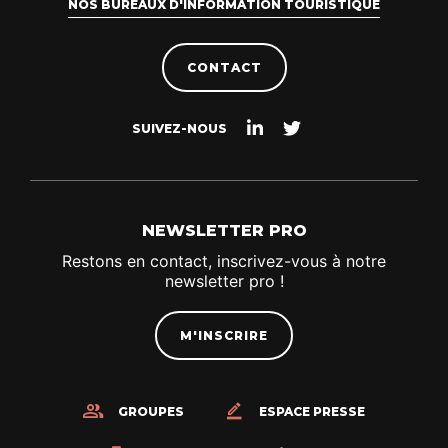
NOS BUREAUX D'INFORMATION TOURISTIQUE
acteurs économiques du
territoire, la Communauté
CONTACT
d’Agglomération Royan
Atlantique propose un
Suivez-
Suivez-
SUIVEZ-NOUS
atelier d’information le
nous
nous
sur
sur
mardi 16 juin 2026 […]
Linkedin
Twitter
NEWSLETTER PRO
Restons en contact, inscrivez-vous à notre
newsletter pro !
M'INSCRIRE
GROUPES
ESPACE PRESSE