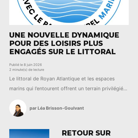
UNE NOUVELLE DYNAMIQUE
POUR DES LOISIRS PLUS
ENGAGÉS SUR LE LITTORAL
Publié le 8 juin 2026
2 minute(s) de lecture
Le littoral de Royan Atlantique et les espaces
marins qui l’entourent offrent un terrain privilégié
pour les activités de pleine nature. Entre plages,
estuaire, pertuis et espaces naturels sensibles, ces
par Léa Brisson-Goulvant
paysages accueillent chaque année de
nombreuses pratiques de loisirs et de découverte.
RETOUR SUR
Dans cette dynamique, le Parc naturel marin de