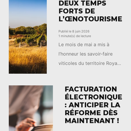
DEUX TEMPS
l’estuaire de la Gironde et […]
FORTS DE
L’ŒNOTOURISME
Publié le 8 juin 2026
1 minute(s) de lecture
Le mois de mai a mis à
l’honneur les savoir-faire
viticoles du territoire Royan
Atlantique à travers deux
rendez-vous qui ont
FACTURATION
confirmé l’intérêt croissant
ÉLECTRONIQUE
du public pour
: ANTICIPER LA
l’œnotourisme. Les 15 et 16
RÉFORME DÈS
mai, Royan Atlantique fête le
MAINTENANT !
Pineau a accueilli près de 2