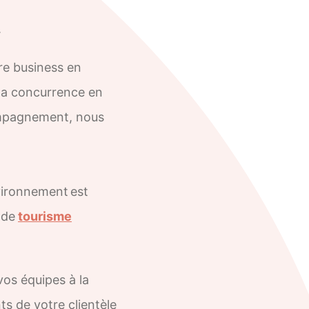
.
re business en
 la concurrence en
ompagnement, nous
nvironnement est
 de
tourisme
os équipes à la
s de votre clientèle