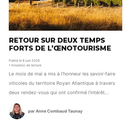
RETOUR SUR DEUX TEMPS
FORTS DE L’ŒNOTOURISME
Publié le 8 juin 2026
1 minute(s) de lecture
Le mois de mai a mis à l’honneur les savoir-faire
viticoles du territoire Royan Atlantique à travers
deux rendez-vous qui ont confirmé l’intérêt
croissant du public pour l’œnotourisme. Les 15 et
16 mai, Royan Atlantique fête le Pineau a accueilli
par Anne Combaud Taunay
près de 2 900 participants au Palais Royan
Événements. Dégustations, rencontres et