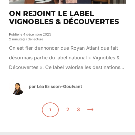
ON REJOINT LE LABEL
VIGNOBLES & DÉCOUVERTES
Publié le 4 décembre 2025
2 minute(s) de lecture
On est fier d’annoncer que Royan Atlantique fait
désormais partie du label national « Vignobles &
Découvertes ». Ce label valorise les destinations
qui proposent une offre œnotouristique complète
et de qualité : domaines viticoles, activités de
par Léa Brisson-Goulvant
loisirs, patrimoine culturel, hébergements,
restauration, évènements… Un vrai gage de
2
3
1
reconnaissance et de visibilité auprès des visiteurs
passionnés […]