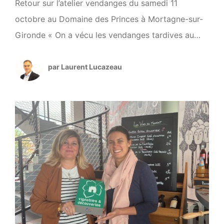
Retour sur l’atelier vendanges du samedi 11
octobre au Domaine des Princes à Mortagne-sur-
Gironde « On a vécu les vendanges tardives au
Domaine des Princes ». On a eu le plaisir de
partager une matinée immersive au cœur des
par Laurent Lucazeau
vendanges tardives, au Domaine des Princes à
Mortagne-sur-Gironde le samedi 11 octobre
dernier. On a découvert l’art délicat […]