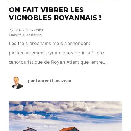
ON FAIT VIBRER LES
VIGNOBLES ROYANNAIS !
Publié le 25 mars 2026
1 minute(s) de lecture
Les trois prochains mois s’annoncent
particulièrement dynamiques pour la filière
œnotouristique de Royan Atlantique, entre
découvertes, rencontres et moments de
convivialité au cœur des vignobles. Les 15 et 16
par Laurent Lucazeau
mai, la fête du Pineau investit le Palais à Royan à
l’occasion d’un événement gratuit et ouvert à tous.
Ce rendez-vous met à l’honneur ce produit […]