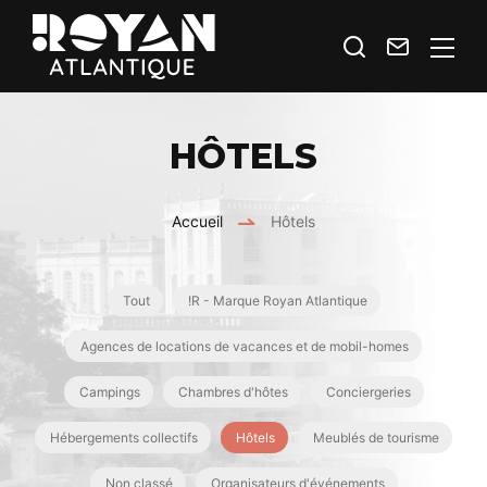
Je
Contact
Royan
recherche
Atlantique
Espace
HÔTELS
Prestataires
Accueil
Hôtels
Tout
!R - Marque Royan Atlantique
Agences de locations de vacances et de mobil-homes
Campings
Chambres d'hôtes
Conciergeries
Hébergements collectifs
Hôtels
Meublés de tourisme
Non classé
Organisateurs d'événements