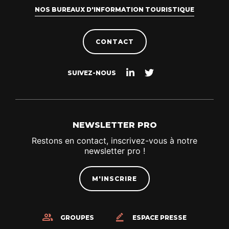
NOS BUREAUX D'INFORMATION TOURISTIQUE
CONTACT
Suivez-
Suivez-
SUIVEZ-NOUS
nous
nous
sur
sur
Linkedin
Twitter
NEWSLETTER PRO
Restons en contact, inscrivez-vous à notre
newsletter pro !
M'INSCRIRE
GROUPES
ESPACE PRESSE