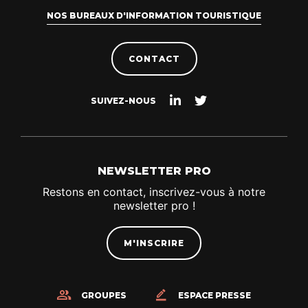
NOS BUREAUX D'INFORMATION TOURISTIQUE
CONTACT
Suivez-
Suivez-
SUIVEZ-NOUS
nous
nous
sur
sur
Linkedin
Twitter
NEWSLETTER PRO
Restons en contact, inscrivez-vous à notre
newsletter pro !
M'INSCRIRE
GROUPES
ESPACE PRESSE