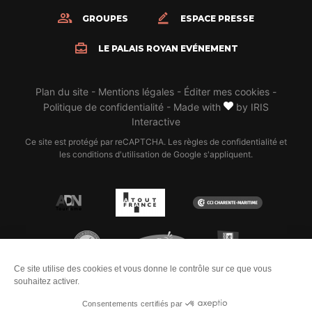
GROUPES
ESPACE PRESSE
LE PALAIS ROYAN EVÉNEMENT
Plan du site
-
Mentions légales
-
Éditer mes cookies
-
Politique de confidentialité
-
Made with
by
IRIS
Interactive
Ce site est protégé par reCAPTCHA. Les
règles de confidentialité
et
les
conditions d'utilisation
de Google s'appliquent.