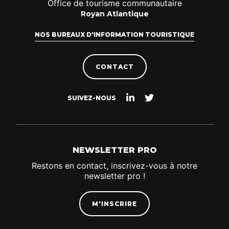
Office de tourisme communautaire
Royan Atlantique
NOS BUREAUX D'INFORMATION TOURISTIQUE
CONTACT
Suivez-
Suivez-
SUIVEZ-NOUS
nous
nous
sur
sur
Linkedin
Twitter
NEWSLETTER PRO
Restons en contact, inscrivez-vous à notre
newsletter pro !
M'INSCRIRE