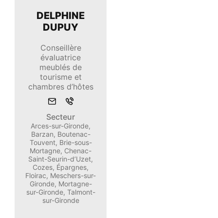
DELPHINE
DUPUY
Conseillère
évaluatrice
meublés de
tourisme et
chambres d’hôtes
Envoyer
Appeler
un
Secteur
mail
Arces-sur-Gironde,
Barzan, Boutenac-
Touvent, Brie-sous-
Mortagne, Chenac-
Saint-Seurin-d’Uzet,
Cozes, Épargnes,
Floirac, Meschers-sur-
Gironde, Mortagne-
sur-Gironde, Talmont-
sur-Gironde