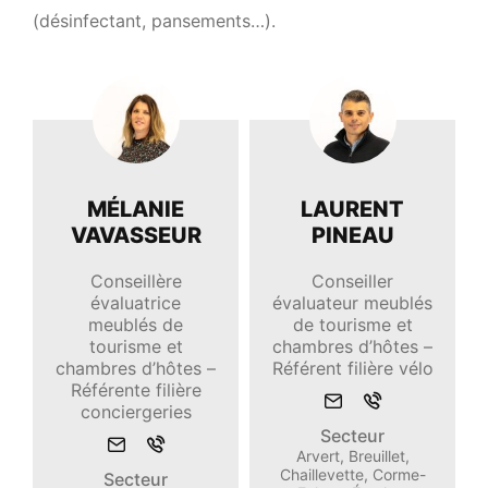
(désinfectant, pansements…).
MÉLANIE
LAURENT
VAVASSEUR
PINEAU
Conseillère
Conseiller
évaluatrice
évaluateur meublés
meublés de
de tourisme et
tourisme et
chambres d’hôtes –
chambres d’hôtes –
Référent filière vélo
Référente filière
Envoyer
Appeler
conciergeries
un
Secteur
Envoyer
Appeler
mail
Arvert, Breuillet,
un
Chaillevette, Corme-
Secteur
mail