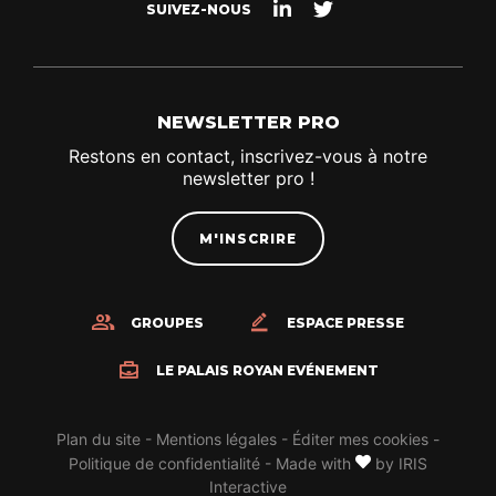
Suivez-
Suivez-
SUIVEZ-NOUS
nous
nous
sur
sur
Linkedin
Twitter
NEWSLETTER PRO
Restons en contact, inscrivez-vous à notre
newsletter pro !
M'INSCRIRE
GROUPES
ESPACE PRESSE
LE PALAIS ROYAN EVÉNEMENT
Plan du site
-
Mentions légales
-
Éditer mes cookies
-
Politique de confidentialité
-
Made with
by
IRIS
Interactive