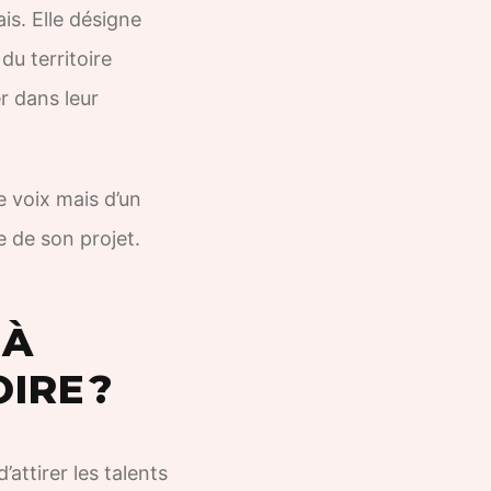
is. Elle désigne
du territoire
r dans leur
e voix mais d’un
e de son projet.
 À
IRE ?
ttirer les talents