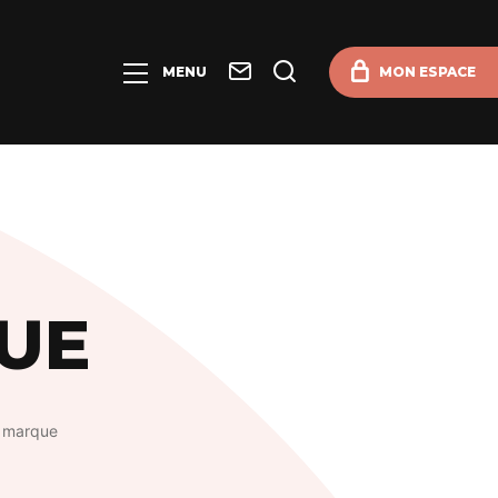
Contact
Je
MENU
MON ESPACE
recherche
UE
 marque