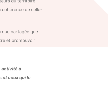
urs du territoire
 la cohérence de celle-
arque partagée que
ître et promouvoir
e activité à
s et ceux qui le