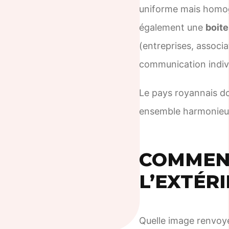
uniforme mais homogè
également une
boite
(entreprises, associa
communication indivi
Le pays royannais doi
ensemble harmonieux
COMMENT
L’EXTÉR
Quelle image renvoye