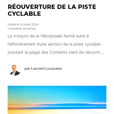
RÉOUVERTURE DE LA PISTE
CYCLABLE
Publié le 16 juillet 2024
1 minute(s) de lecture
Le tronçon de la Vélodyssée fermé suite à
l’effondrement d’une section de la piste cyclable
jouxtant la plage des Combôts vient de réouvrir.
Ces travaux ont fait l’objet d’un démantèlement de
350 mètres de piste cyclable, condamnés à
par Laurent Lucazeau
disparaître à court terme, pour éviter une pollution
de la plage et sécuriser les usagers. En parallèle,
[…]