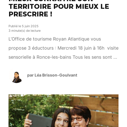
TERRITOIRE POUR MIEUX LE
PRESCRIRE !
Publié le 5 juin 2025
3 minute(s) de lecture
L’Office de tourisme Royan Atlantique vous
propose 3 éductours : Mercredi 18 juin à 16h visite
sensorielle à Ronce-les-bains Tous les sens sont en
éveil…Située idéalement à la lisière de la Forêt de
la Coubre, on découvre Ronce-les-Bains autrement
par Léa Brisson-Goulvant
: l’originalité de ses villas, ses plages et l’odeur
balsamique de ses pins maritimes.L’attrait des
bains […]