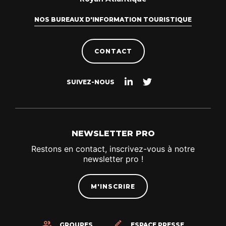
NOS BUREAUX D'INFORMATION TOURISTIQUE
CONTACT
Suivez-
Suivez-
SUIVEZ-NOUS
nous
nous
sur
sur
Linkedin
Twitter
NEWSLETTER PRO
Restons en contact, inscrivez-vous à notre
newsletter pro !
M'INSCRIRE
GROUPES
ESPACE PRESSE