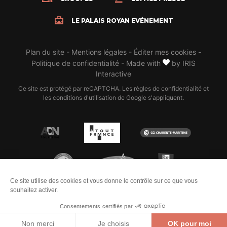
LE PALAIS ROYAN EVÉNEMENT
Plan du site
-
Mentions légales
-
Éditer mes cookies
-
Politique de confidentialité
-
Made with
by
IRIS
Interactive
Ce site est protégé par reCAPTCHA. Les
règles de confidentialité
et
les
conditions d'utilisation
de Google s'appliquent.
MON ESPACE