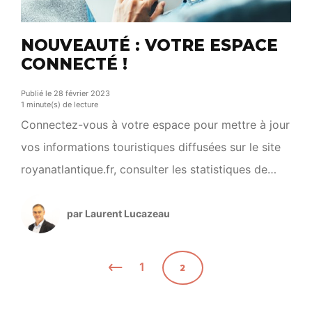
NOUVEAUTÉ : VOTRE ESPACE
CONNECTÉ !
Publié le 28 février 2023
1 minute(s) de lecture
Connectez-vous à votre espace pour mettre à jour
vos informations touristiques diffusées sur le site
royanatlantique.fr, consulter les statistiques de
votre/vos annonce(s), mettre à jour vos
disponibilités (hôtels, meublés et chambres
par Laurent Lucazeau
d’hôtes), créer des bons plans ou bien encore
accéder à vos outils et aux documents
1
2
ressources. Pour vous connecter à votre espace
sécurisé, cliquez […]