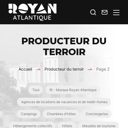
Je
Contact
Royan
recherche
Atlantique
Espace
PRODUCTEUR DU
Prestataires
TERROIR
Accueil
Producteur du terroir
Page 2
Tout
!R - Marque Royan Atlantique
Agences de locations de vacances et de mobil-homes
Campings
Chambres d'hôtes
Conciergeries
Hébergements collectifs
Hôtels
Meublés de tourisme