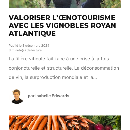
VALORISER L’ŒNOTOURISME
AVEC LES VIGNOBLES ROYAN
ATLANTIQUE
Publié le 5 décembre 2024
3 minute(s) de lecture
La filière viticole fait face à une crise à la fois
conjoncturelle et structurelle. La déconsommation
de vin, la surproduction mondiale et la
concurrence accrue rendent le marché plus
complexe. L’œnotourisme apparaît comme une
par Isabelle Edwards
solution prometteuse pour répondre à ces défis.
Cette pratique, en phase avec la demande de
découverte et d’authenticité, valorise non