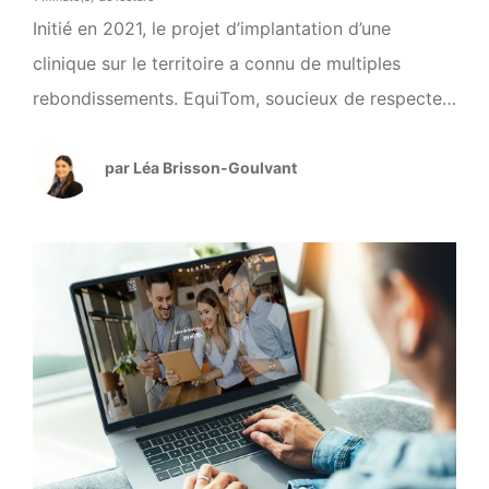
Initié en 2021, le projet d’implantation d’une
clinique sur le territoire a connu de multiples
rebondissements. EquiTom, soucieux de respecter
les règles françaises, est resté discret sur toutes
les démarches depuis l’acquisition du terrain de la
par Léa Brisson-Goulvant
ferme du Coureau à Grézac en janvier 2022. Les
dernières démarches réalisées, la clinique peut
entamer son implantation sur […]